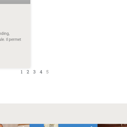
nding,
le. Il permet
1
2
3
4
5