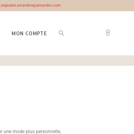
ste joignable amandine@amande-c.com
0
MON COMPTE
our une mode plus personnelle,