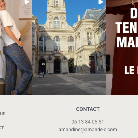
CONTACT
UE
06 13 84 05 51
CT
amandine@amande-c.com