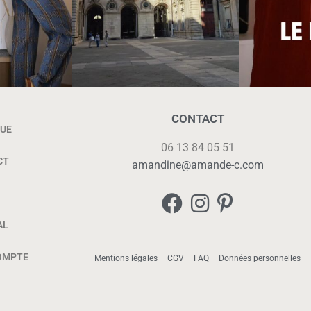
CONTACT
UE
06 13 84 05 51
CT
amandine@amande-c.com
AL
OMPTE
Mentions légales
–
CGV
–
FAQ
–
Données personnelles