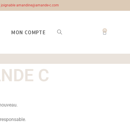
ste joignable amandine@amande-c.com
0
MON COMPTE
DE C​
 nouveau.
n responsable.