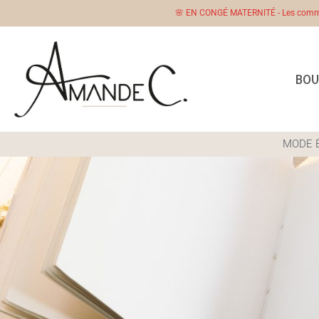
🌸 EN CONGÉ MATERNITÉ - Les comman
BOU
MODE 