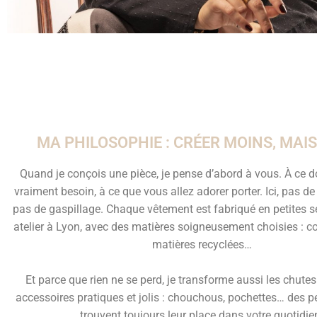
MA PHILOSOPHIE : CRÉER MOINS, MAI
Quand je conçois une pièce, je pense d’abord à vous. À ce 
vraiment besoin, à ce que vous allez adorer porter. Ici, pas d
pas de gaspillage. Chaque vêtement est fabriqué en petites 
atelier à Lyon, avec des matières soigneusement choisies : cot
matières recyclées…
Et parce que rien ne se perd, je transforme aussi les chutes
accessoires pratiques et jolis : chouchous, pochettes… des p
trouvent toujours leur place dans votre quotidie