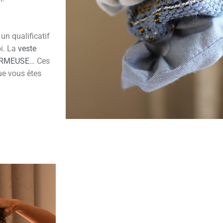
un qualificatif
oi. La
veste
ARMEUSE
… Ces
ue vous êtes