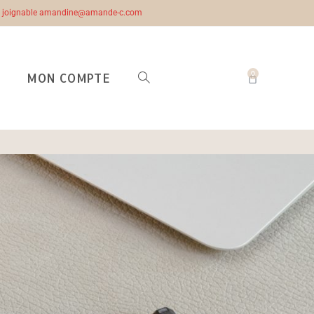
ste joignable amandine@amande-c.com
0
MON COMPTE