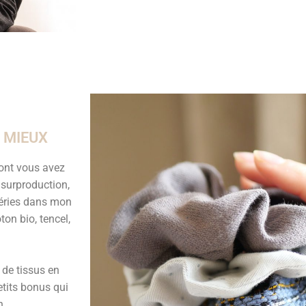
S MIEUX
dont vous avez
e surproduction,
séries dans mon
on bio, tencel,
 de tissus en
etits bonus qui
n.