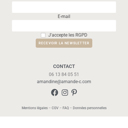
E-mail
J'accepte les RGPD
CONTACT
06 13 84 05 51
amandine@amande-c.com
Mentions légales
–
CGV
–
FAQ
–
Données personnelles
Copyright 2026 - OceanWP Theme by Nick