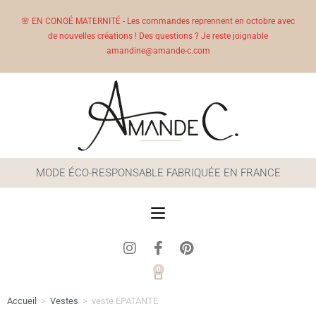
🌸 EN CONGÉ MATERNITÉ - Les commandes reprennent en octobre avec
de nouvelles créations ! Des questions ? Je reste joignable
amandine@amande-c.com
MODE ÉCO-RESPONSABLE FABRIQUÉE EN FRANCE
0
Accueil
>
Vestes
>
veste EPATANTE