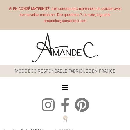
🌸 EN CONGÉ MATERNITÉ - Les commandes reprennent en octobre avec
de nouvelles créations ! Des questions ? Je reste joignable
amandine@amande-c.com
MODE ÉCO-RESPONSABLE FABRIQUÉE EN FRANCE
0