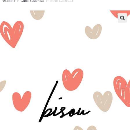
Accueil
>
Carte CADEAU
>
carte CADEAU
🔍