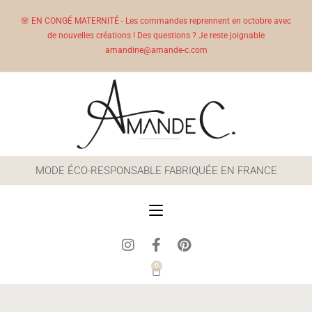
🌸 EN CONGÉ MATERNITÉ - Les commandes reprennent en octobre avec
de nouvelles créations ! Des questions ? Je reste joignable
amandine@amande-c.com
MODE ÉCO-RESPONSABLE FABRIQUÉE EN FRANCE
0